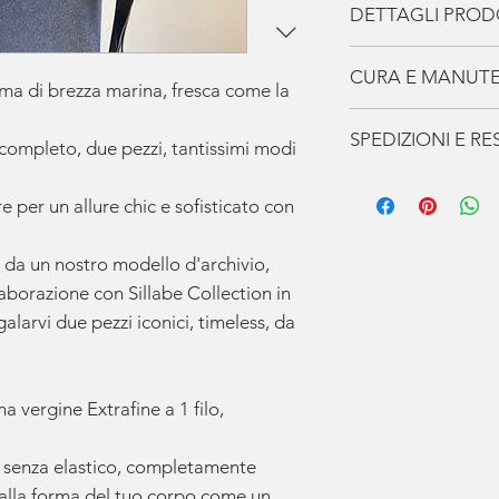
DETTAGLI PRO
Cardigan:
CURA E MANUT
Chiusura frontale
ma di brezza marina, fresca come la
Bottoni dorati co
I Capi de La Casa
SPEDIZIONI E RE
3 Bottoncini per 
ompleto, due pezzi, tantissimi modi
accompagneranno p
2 taschini cuciti fr
prenditene cura i
Spedizione
100% Lana Extraf
Non indossare mai
 per un allure chic e sofisticato con
Gratuita
per ord
consecutivi, fagli 
In
Europa
utiliz
possano recuperar
 da un nostro modello d'archivio,
consegna stima
e umidità.
laborazione con Sillabe Collection in
conferma dell’o
Verifica sempre le 
arvi due pezzi iconici, timeless, da
Gli
articoli pers
sull'etichetta.
entro
30 giorni
Lavare a mano in 
Riceverai via e
candeggiare.
tracciamento
pe
 vergine Extrafine a 1 filo,
Oppure Lavare in
ogni momento.
delicato per i cap
Resi
a, senza elastico, completamente
cucchiaino di dete
I resi possono 
a alla forma del tuo corpo come un