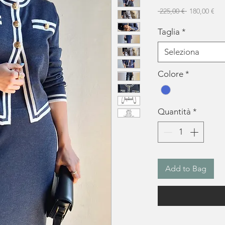
Prezzo rego
Pre
 225,00 € 
180,00 €
Taglia
*
Seleziona
Colore
*
Quantità
*
Add to Bag