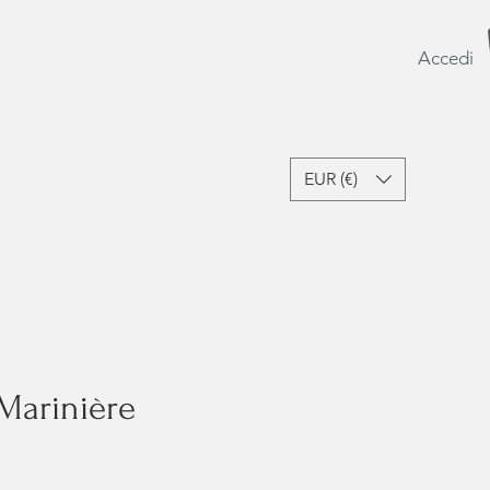
Accedi
EUR (€)
sori e Lifestyle
Ultime Occasioni
Gift Card
Marinière