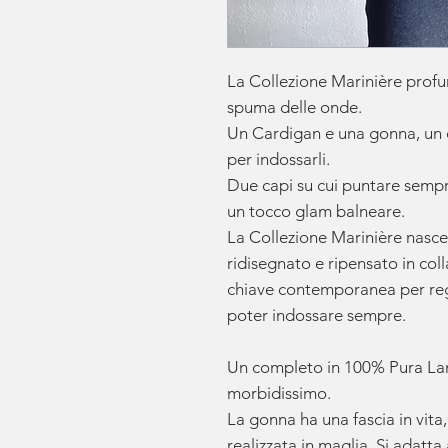
La Collezione Marinière profu
spuma delle onde.
Un Cardigan e una gonna, un c
per indossarli.
Due capi su cui puntare sempre
un tocco glam balneare.
La Collezione Marinière nasce
ridisegnato e ripensato in col
chiave contemporanea per regal
poter indossare sempre.
Un completo in 100% Pura Lana
morbidissimo.
La gonna ha una fascia in vit
realizzata in maglia. Si adatt