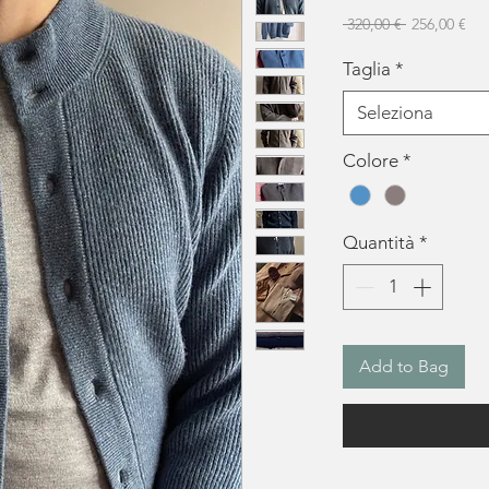
Prezzo rego
Pre
 320,00 € 
256,00 €
Taglia
*
Seleziona
Colore
*
Quantità
*
Add to Bag