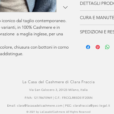
DETTAGLI PRO
Regular fit
CURA E MANUT
Collo a lupetto
o iconico dal taglio contemporaneo.
Manica a giro
e varianti, in 100% Cashmere e in
I Capi de La Casa
SPEDIZIONI E RE
Polsi e fondi a co
azione a maglia inglese, per una
accompagneranno p
Lavorazione magli
prenditene cura i
Spedizione gratuit
Chiusura con bott
Non indossare mai
 colore, chiusura con bottoni in corno
300€.
Due Tasche
consecutivi, fagli 
raddistingue.
In Europa viene uti
70% Cashmere 30
possano recuperar
tempi di consegna 
Made in Italy
e umidità.
dalla conferma del
Verifica sempre le 
Lo stato della spe
sull'etichetta.
monitorato in og
La Casa del Cashmere di Clara Fraccia
Lavare a mano in 
di tracciamento in
Via San Calocero 3, 20123 Milano, Italia
candeggiare.
Il reso gratuito de
Oppure Lavare in
P.IVA: 12178670969 | C.F.: FRCCLR85D51F205N
consentito entro 
delicato per i cap
eccetto sui prodot
Email:
clara@lacasadelcashmere.com
| PEC:
clarafraccia@pec-legal.it
cucchiaino di dete
Gli articoli person
© 2021 by LaCasadelCashmere All Rights Reserved