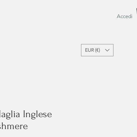
Accedi
EUR (€)
sori e Lifestyle
Ultime Occasioni
Gift Card
glia Inglese
shmere