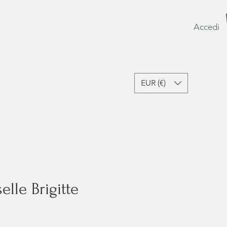
Accedi
EUR (€)
sori e Lifestyle
Ultime Occasioni
Gift Card
lle Brigitte