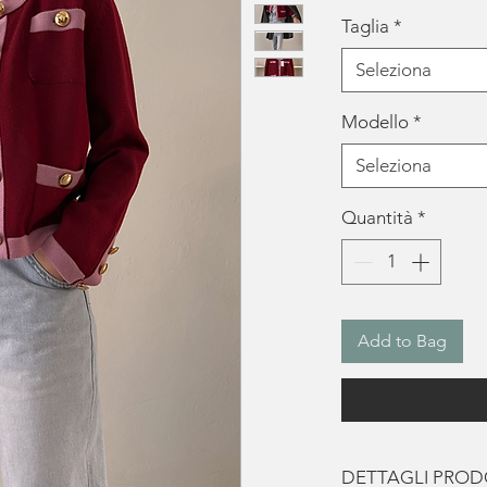
Taglia
*
Seleziona
Modello
*
Seleziona
Quantità
*
Add to Bag
DETTAGLI PRO