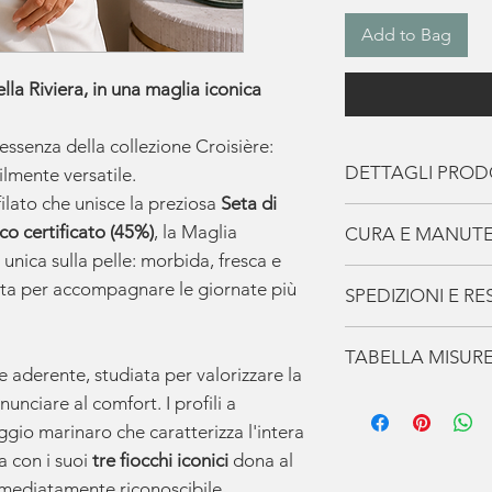
Add to Bag
ella Riviera, in una maglia iconica
essenza della collezione Croisière:
DETTAGLI PRO
ilmente versatile.
filato che unisce la preziosa
Seta di
Composizione
:
o certificato (45%)
, la Maglia
CURA E MANUT
Silk), 45% Coto
unica sulla pelle: morbida, fresca e
Filo
: 1 filo su 
I Capi de LaCasa
tta per accompagnare le giornate più
SPEDIZIONI E RES
compatta e leg
accompagneranno p
Lavorazione
: M
prenditene cura i
Spedizione
confortevole
TABELLA MISUR
Non indossare mai
Gratuita
per ord
e aderente, studiata per valorizzare la
Scollatura
: Det
consecutivi, fagli 
In
Europa
utiliz
nunciare al comfort. I profili a
fiocco in magli
MAGLIA
S
possano recuperar
consegna stima
ggio marinaro che caratterizza l'intera
Bordi
: A contra
e umidità.
conferma dell’o
a con i suoi
tre fiocchi iconici
dona al
SPALLE
Vestibilità
: Fem
38
Verifica sempre le 
Gli
articoli pers
mmediatamente riconoscibile.
adattarsi al co