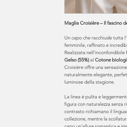
Maglia Croisière – Il fascino d
Un capo che racchiude tutta l'
femminile, raffinato e incredib
Realizzata nell’inconfondibile 
Gelso (55%)
al
Cotone biologic
Croisière offre una sensazione 
naturalmente elegante, perfe
luminose della stagione.
La linea è pulita e leggerment
figura con naturalezza senza ri
contrasto richiamano il lingua
collezione, mentre la scollatur
capo un'allure romantica e i