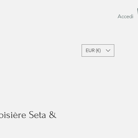
Accedi
EUR (€)
sori e Lifestyle
Ultime Occasioni
Gift Card
oisière Seta &