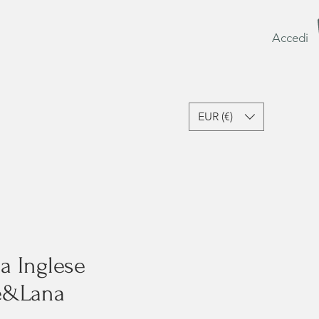
Accedi
EUR (€)
sori e Lifestyle
Ultime Occasioni
Gift Card
a Inglese
e&Lana