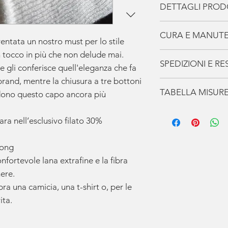
DETTAGLI PRO
Polo chiusura con 
CURA E MANUT
Spalla e Manica R
ventata un nostro must per lo stile
Lavorazione Magli
 tocco in più che non delude mai.
I Capi de La Casa
SPEDIZIONI E RES
Polsi e fondi a cos
e gli conferisce quell'eleganza che fa
accompagneranno p
30% Cashmere
prenditene cura i
brand, mentre la chiusura a tre bottoni
Spedizione
70% Merinos Extr
TABELLA MISUR
Non indossare mai
endono questo capo ancora più
Gratuita
per ord
100% Made in Ital
consecutivi, fagli 
In
Europa
utiliz
Taglia 46
possano recuperar
ara nell’esclusivo filato 30%
consegna stima
SPALLE: 37 cm
e umidità.
conferma dell’o
TORACE: 48 cm
Verifica sempre le 
long
Gli
articoli pers
MANICA: 63 cm
sull'etichetta.
entro
30 giorni
onfortevole lana extrafine e la fibra
LUNGHEZZA: 64 
Lavare a secco.
Riceverai via e
mere.
Riponilo nel tuo 
tracciamento
pe
ra una camicia, una t-shirt o, per le
Taglia 48
naturale.
ogni momento.
ita.
SPALLE: 38 cm
Resi
TORACE: 50 cm
I resi possono 
MANICA: 64 cm