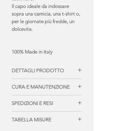
Il capo ideale da indossare
sopra una camicia, una t-shirt o,
per le giornate più fredde, un
dolcevita.
100% Made in Italy
DETTAGLI PRODOTTO
Polo chiusura con 3 bottoni finto
CURA E MANUTENZIONE
corno
Spalla e Manica Regolare
I Capi de La Casa Del Cashmere
SPEDIZIONI E RESI
Lavorazione Maglia Inglese
ti accompagneranno per tutta la
Polsi e fondi a costine
vita, amali e prenditene cura in
Spedizione
30% Cashmere
TABELLA MISURE
modo speciale.
Gratuita
per ordini superiori a
70% Merinos Extrafine
Non indossare mai il tuo capo
200€
.