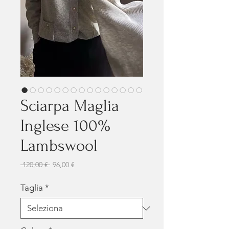
Sciarpa Maglia
Inglese 100%
Lambswool
Prezzo regolare
Prezzo scontato
 120,00 € 
96,00 €
Taglia
*