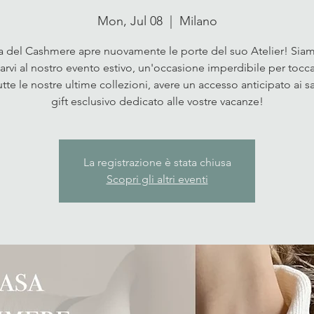
Mon, Jul 08
  |  
Milano
a del Cashmere apre nuovamente le porte del suo Atelier! Siamo
itarvi al nostro evento estivo, un'occasione imperdibile per tocc
tte le nostre ultime collezioni, avere un accesso anticipato ai sa
gift esclusivo dedicato alle vostre vacanze!
La registrazione è stata chiusa
Scopri gli altri eventi