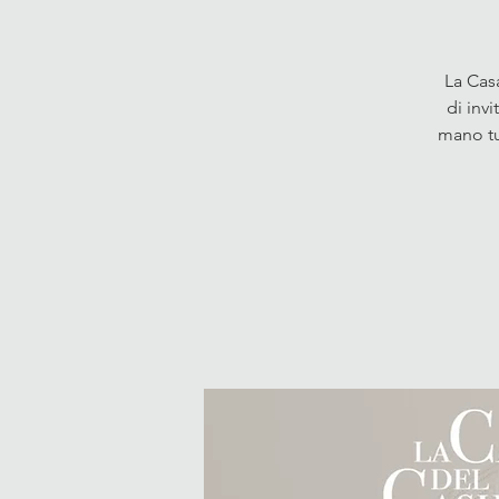
La Cas
di inv
mano tu