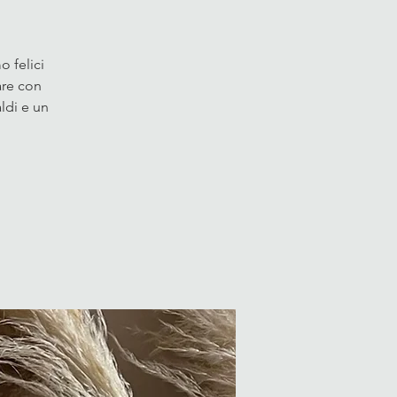
 felici
are con
ldi e un