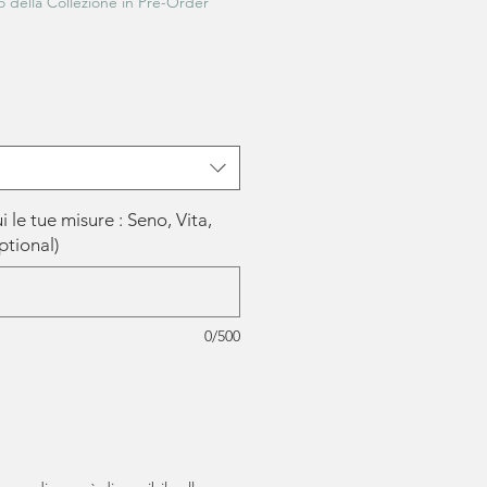
 della Collezione in Pre-Order
ui le tue misure : Seno, Vita,
ptional)
0/500