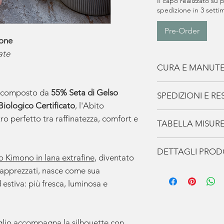
Il capo realizzato su 
spedizione in 3 sett
Pre-Order
tone
ate
CURA E MANUT
I Capi de La Casa
to composto da
55% Seta di Gelso
SPEDIZIONI E RES
accompagneranno p
iologico Certificato
, l'Abito
prenditi cura di lo
Spedizione
ro perfetto tra raffinatezza, comfort e
TABELLA MISUR
Lavaggio a mano 
Gratuita
per ord
tiepida con deters
€9,90 per ordini
Consigliamo la tag
capi in seta.
DETTAGLI PRO
Resi
alla 42 e la M/L da
o Kimono in lana extrafine
, diventato
Non strizzare, non
Entro 14 giorni
46 alla 50.
ù apprezzati, nasce come sua
Composizione
Asciugare in pian
Il reso è a caric
 estiva: più fresca, luminosa e
55% Mulberry Si
Non esporre al sol
45% Organic Co
Certificato)
glio accompagna la silhouette con