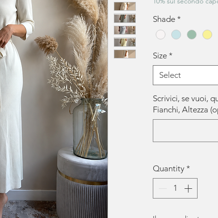
10% sul secondo capo
Shade
*
Size
*
Select
Scrivici, se vuoi, q
Fianchi, Altezza (o
Quantity
*