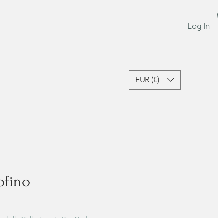
Log In
EUR (€)
Last Chance
Gift Card
ofino