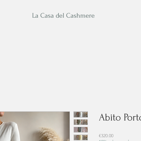
La Casa del Cashmere
Man
Accessories&Care
Abito Port
Price
€320.00