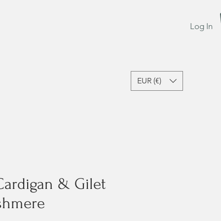
Log In
EUR (€)
Last Chance
Gift Card
Cardigan & Gilet
shmere