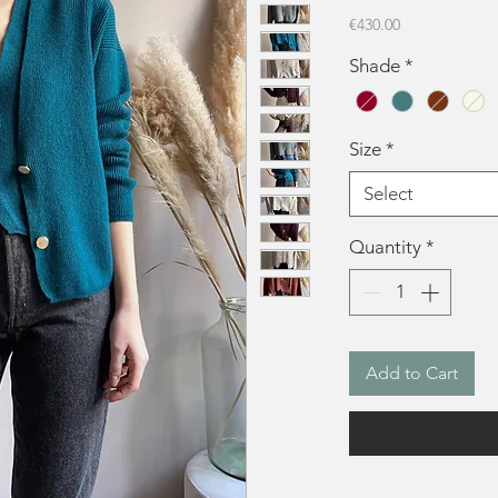
Price
€430.00
Shade
*
Size
*
Select
Quantity
*
Add to Cart