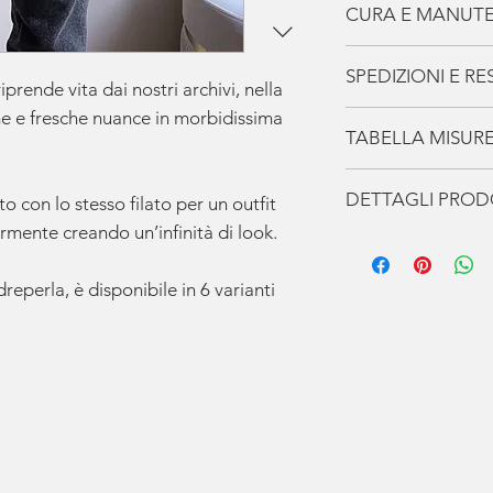
CURA E MANUT
I Capi de La Casa
SPEDIZIONI E RES
accompagneranno p
iprende vita dai nostri archivi, nella
prenditene cura i
e e fresche nuance in morbidissima
Spedizione
TABELLA MISUR
Gratuita
per ord
In
Europa
utiliz
CARDIGAN
DETTAGLI PRO
consegna stima
to con lo stesso filato per un outfit
conferma dell’o
armente creando un’infinità di look.
Cardigan Croppe
SPALLE
Gli
articoli pers
Lavorazione magli
entro
30 giorni
reperla, è disponibile in 6 varianti
TORACE
Bottoni metallici
Riceverai via e
30% Cashmere
tracciamento
pe
LUNGHEZZA
70% Lana Extrafi
ogni momento.
100% Made in Ital
Resi
MANICHE
I resi possono 
giorni
dalla ric
Il
reso è gratuit